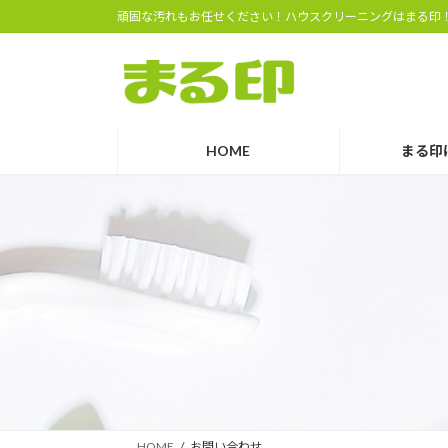
コ
ナ
頑固な汚れもお任せください！ハウスクリーニングはまる印
ン
ビ
テ
ゲ
ン
ー
ツ
シ
へ
ョ
HOME
まる印
ス
ン
キ
に
ッ
移
プ
動
HOME
お問い合わせ