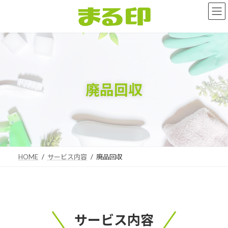
コ
ナ
ン
ビ
テ
ゲ
ン
ー
ツ
シ
へ
ョ
ス
ン
キ
に
廃品回収
ッ
移
プ
動
HOME
サービス内容
廃品回収
サービス内容