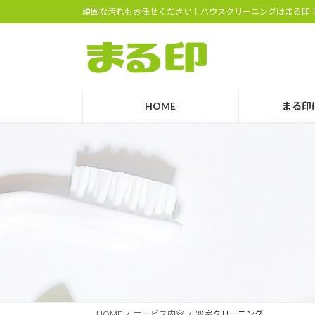
コ
ナ
頑固な汚れもお任せください！ハウスクリーニングはまる印
ン
ビ
テ
ゲ
ン
ー
ツ
シ
へ
ョ
HOME
まる印
ス
ン
キ
に
ッ
移
プ
動
HOME
サービス内容
空室クリーニング