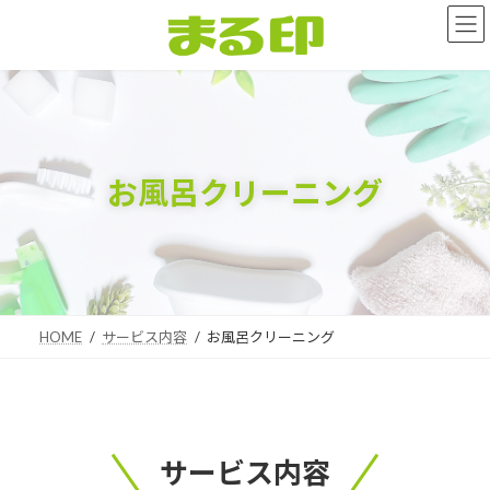
コ
ナ
ン
ビ
テ
ゲ
ン
ー
ツ
シ
へ
ョ
ス
ン
キ
に
お風呂クリーニング
ッ
移
プ
動
HOME
サービス内容
お風呂クリーニング
サービス内容