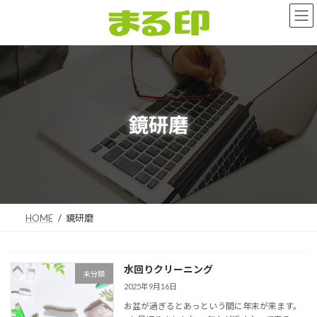
コ
ナ
ン
ビ
テ
ゲ
ン
ー
ツ
シ
へ
ョ
ス
ン
キ
に
鏡研磨
ッ
移
プ
動
HOME
鏡研磨
水回りクリーニング
未分類
2025年9月16日
お盆が過ぎるとあっという間に年末が来ます。